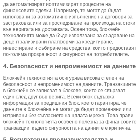
да автоматизират иоптимизират процесите на
финансовите сделки. Например, те могат да бъдат
използвани за автоматично изпълнение на договори за
застраховка или за проследяване на произхода на стоки
във веригата на доставката. Освен това, блокчейн
технологията може да бъде използвана за създаване на
децентрализирани платформи за кредитиране,
инвестиране и събиране на средства, които предоставят
по-голяма прозрачност и сигурност на потребителите.
4. Безопасност и непроменимост на данните
Блокчейн технологията осигурява висока степен на
безопасност и непроменимост на данните. Транзакциите
в блокчейн се записват в блокове, които се свързват
един след друг във верига. Всеки блок съдържа
информация за предишния блок, което гарантира, че
данните в блокчейна не могат да бъдат променяни или
изтривани без съгласието на цялата мрежа. Това прави
блокчейн технологията особено полезна за финансовите
транзакции, където сигурността на данните е критична.
5. Регулаторни предизвикателства и