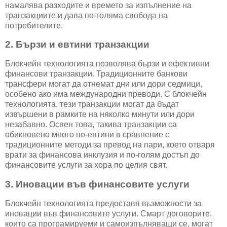
намалява разходите и времето за изпълнение на
транзакциите и дава по-голяма свобода на
потребителите.
2. Бързи и евтини транзакции
Блокчейн технологията позволява бързи и ефективни
финансови транзакции. Традиционните банкови
трансфери могат да отнемат дни или дори седмици,
особено ако има международни преводи. С блокчейн
технологията, тези транзакции могат да бъдат
извършени в рамките на няколко минути или дори
незабавно. Освен това, такива транзакции са
обикновено много по-евтини в сравнение с
традиционните методи за превод на пари, което отваря
врати за финансова инклузия и по-голям достъп до
финансовите услуги за хора по целия свят.
3. Иновации във финансовите услуги
Блокчейн технологията предоставя възможности за
иновации във финансовите услуги. Смарт договорите,
които са програмируеми и самоизпълняващи се, могат