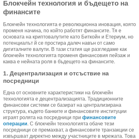
Блокчейн технология и бъдещето на
финансите
Блокчейн технологията е революционна иновация, която
променя начина, по който работят финансите. Тя е
основата на криптовалутите като Биткойн и Етериум, но
потенциалът й се простира далеч навън от само
дигиталните валути. В тази статия ще разгледаме как
блокчейн технологията променя финансовия пейзаж и
каква е нейната роля в бъдещето на финансите.
1. Децентрализация и отсъствие на
посредници
Една от основните характеристики на блокчейн
технологията е децентрализацията. Традиционните
финансови системи се базират на централизирана
структура, където банките и финансовите институции
играят ролята на посредници при
финансовите
операции
. С блокчейн технологията обаче тези
посредници се премахват, а финансовите транзакции се
извършват директно между участниците в мрежата. Това