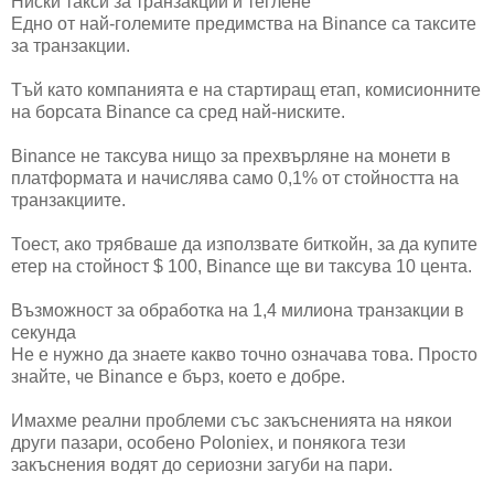
Ниски такси за транзакции и теглене
Едно от най-големите предимства на Binance са таксите
за транзакции.
Тъй като компанията е на стартиращ етап, комисионните
на борсата Binance са сред най-ниските.
Binance не таксува нищо за прехвърляне на монети в
платформата и начислява само 0,1% от стойността на
транзакциите.
Тоест, ако трябваше да използвате биткойн, за да купите
етер на стойност $ 100, Binance ще ви таксува 10 цента.
Възможност за обработка на 1,4 милиона транзакции в
секунда
Не е нужно да знаете какво точно означава това. Просто
знайте, че Binance е бърз, което е добре.
Имахме реални проблеми със закъсненията на някои
други пазари, особено Poloniex, и понякога тези
закъснения водят до сериозни загуби на пари.