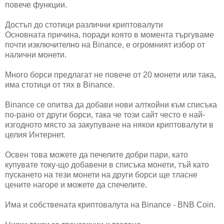
повече функции.
Достъп до стотици различни криптовалути
Основната причина, поради която в момента търгуваме
почти изключително на Binance, е огромният избор от
налични монети.
Много борси предлагат не повече от 20 монети или така,
има стотици от тях в Binance.
Binance се опитва да добави нови алткойни към списъка
по-рано от други борси, така че този сайт често е най-
изгодното място за закупуване на някои криптовалути в
целия Интернет.
Освен това можете да печелите добри пари, като
купувате току-що добавени в списъка монети, тъй като
пускането на тези монети на други борси ще тласне
цените нагоре и можете да спечелите.
Има и собствената криптовалута на Binance - BNB Coin.