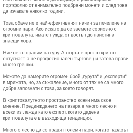
портфолио от внимателно подбрани монети и след това
да изчакате няколко години.
Това обаче не е най-ефективният начин за печелене на
огромни пари. Ако искате да се заемете сериозно с
криптовалута, имате нужда от достъп до наистина
знаещи хора.
Ние не се правим на гуру. Авторът е просто крипто
ентусиаст, а не професионален търговец и затова прави
много грешки.
Можете да намерите огромен брой „гурута“ и „експерти“
в мрежата, но, за съжаление, много от тях не са много
добре запознати с това, за което говорят.
В криптовалутното пространство всеки има свое
мнение. Предвиждането на пазара е много лесно и
всеки изглежда като експерт, когато дадена
криптовалута е в възходяща тенденция.
Много е лесно да се правят големи пари, когато пазарът