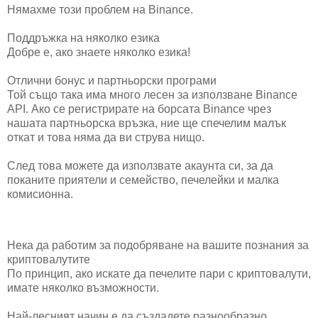
Нямахме този проблем на Binance.
Поддръжка на няколко езика
Добре е, ако знаете няколко езика!
Отлични бонус и партньорски програми
Той също така има много лесен за използване Binance
API. Ако се регистрирате на борсата Binance чрез
нашата партньорска връзка, ние ще спечелим малък
откат и това няма да ви струва нищо.
След това можете да използвате акаунта си, за да
поканите приятели и семейство, печелейки и малка
комисионна.
Нека да работим за подобряване на вашите познания за
криптовалутите
По принцип, ако искате да печелите пари с криптовалути,
имате няколко възможности.
Най-лесният начин е да създадете разнообразно