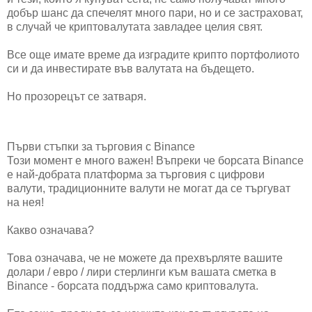
добър шанс да спечелят много пари, но и се застраховат,
в случай че криптовалутата завладее целия свят.
Все още имате време да изградите крипто портфолиото
си и да инвестирате във валутата на бъдещето.
Но прозорецът се затваря.
Първи стъпки за търговия с Binance
Този момент е много важен! Въпреки че борсата Binance
е най-добрата платформа за търговия с цифрови
валути, традиционните валути не могат да се търгуват
на нея!
Какво означава?
Това означава, че не можете да прехвърляте вашите
долари / евро / лири стерлинги към вашата сметка в
Binance - борсата поддържа само криптовалута.