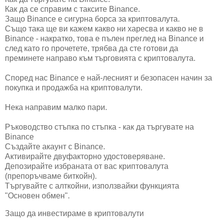
Как да се справим с таксите Binance.
Защо Binance е сигурна борса за криптовалута.
Също така ще ви кажем какво ни харесва и какво не в
Binance - накратко, това е пълен преглед на Binance и
след като го прочетете, трябва да сте готови да
преминете направо към търговията с криптовалута.
Според нас Binance е най-лесният и безопасен начин за
покупка и продажба на криптовалути.
Нека направим малко пари.
Ръководство стъпка по стъпка - как да търгувате на
Binance
Създайте акаунт с Binance.
Активирайте двуфакторно удостоверяване.
Депозирайте избраната от вас криптовалута
(препоръчваме биткойн).
Търгувайте с алткойни, използвайки функцията
"Основен обмен".
Защо да инвестираме в криптовалути