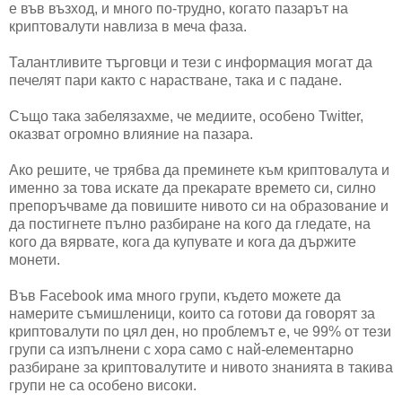
е във възход, и много по-трудно, когато пазарът на
криптовалути навлиза в меча фаза.
Талантливите търговци и тези с информация могат да
печелят пари както с нарастване, така и с падане.
Също така забелязахме, че медиите, особено Twitter,
оказват огромно влияние на пазара.
Ако решите, че трябва да преминете към криптовалута и
именно за това искате да прекарате времето си, силно
препоръчваме да повишите нивото си на образование и
да постигнете пълно разбиране на кого да гледате, на
кого да вярвате, кога да купувате и кога да държите
монети.
Във Facebook има много групи, където можете да
намерите съмишленици, които са готови да говорят за
криптовалути по цял ден, но проблемът е, че 99% от тези
групи са изпълнени с хора само с най-елементарно
разбиране за криптовалутите и нивото знанията в такива
групи не са особено високи.