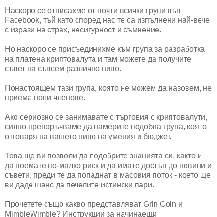
Наскоро се отписахме от почти всички групи във
Facebook, тъй като според нас те са изпълнени най-вече
с изрази на страх, несигурност и съмнение.
Но наскоро се присъединихме към група за разработка
на платена криптовалута и там можете да получите
съвет на съвсем различно ниво.
Понастоящем тази група, която не можем да назовем, не
приема нови членове.
Ако сериозно се занимавате с търговия с криптовалути,
силно препоръчваме да намерите подобна група, която
отговаря на вашето ниво на умения и бюджет.
Това ще ви позволи да подобрите знанията си, както и
да поемате по-малко риск и да имате достъп до новини и
съвети, преди те да попаднат в масовия поток - което ще
ви даде шанс да печелите истински пари.
Прочетете също какво представляват Grin Coin и
MimbleWimble? Инструкции за начинаещи