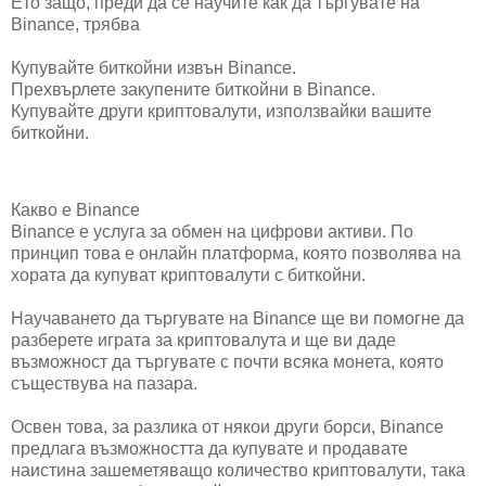
Ето защо, преди да се научите как да търгувате на
Binance, трябва
Купувайте биткойни извън Binance.
Прехвърлете закупените биткойни в Binance.
Купувайте други криптовалути, използвайки вашите
биткойни.
Какво е Binance
Binance е услуга за обмен на цифрови активи. По
принцип това е онлайн платформа, която позволява на
хората да купуват криптовалути с биткойни.
Научаването да търгувате на Binance ще ви помогне да
разберете играта за криптовалута и ще ви даде
възможност да търгувате с почти всяка монета, която
съществува на пазара.
Освен това, за разлика от някои други борси, Binance
предлага възможността да купувате и продавате
наистина зашеметяващо количество криптовалути, така