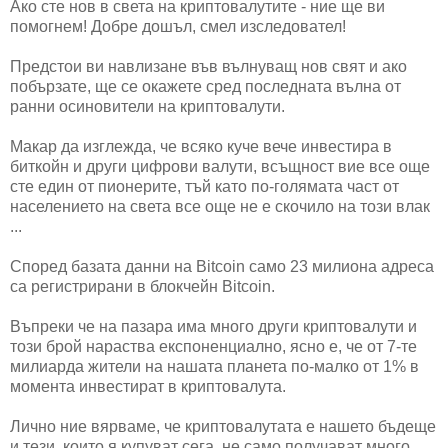
Ако сте нов в света на криптовалутите - ние ще ви
помогнем! Добре дошъл, смел изследовател!
Предстои ви навлизане във вълнуващ нов свят и ако
побързате, ще се окажете сред последната вълна от
ранни осиновители на криптовалути.
Макар да изглежда, че всяко куче вече инвестира в
биткойн и други цифрови валути, всъщност вие все още
сте един от пионерите, тъй като по-голямата част от
населението на света все още не е скочило на този влак
...
Според базата данни на Bitcoin само 23 милиона адреса
са регистрирани в блокчейн Bitcoin.
Въпреки че на пазара има много други криптовалути и
този брой нараства експоненциално, ясно е, че от 7-те
милиарда жители на нашата планета по-малко от 1% в
момента инвестират в криптовалута.
Лично ние вярваме, че криптовалутата е нашето бъдеще
и тези, които я купуват сега, не само получават много