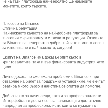
че на тази платформа най-вероятно ще намерите
монетите, които търсите.
Плюсове на Binance
Отлична репутация
Най-важното качество на най-добрите платформи за
търговия с криптовалути е тяхната репутация. Отзивите
за Binance са невероятно добри, тъй като е много лесен
за използване и най-важното, сигурен!
Екипът на Binance има доказан опит както в
криптовалутите, така и във финансовата индустрия като
цяло.
Лично досега не сме имали проблеми с Binance и при
отваряне на билет за поддръжка установихме, че екипът
реагира много бързо и наистина се опитва да помогне.
Добър както за начинаещи, така и за професионалисти
Интерфейсът е доста ясен за начинаещи и достатъчно
напреднал за професионалисти, които се нуждаят от