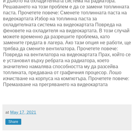
и дъното на охладителната система на радиатора.
Решаването на този проблем е да се замени топлинната
паста. Прочетете повече: Сменете топлинната паста на
видеокартата Избор на топлинна паста за
охладителната система на видеокартата Повреда на
феновете на охладителя на видеокартата. В този случай
можете временно да разрешите проблема, като
замените гредата в лагера. Ако тази опция не работи, ще
трябва да смените вентилатора. Прочетете повече:
Повреда на вентилатора на видеокартата Прах, който се
е установил върху ребрата на радиатора, което
значително намалява способността му да разсейва
топлината, предавана от графичния процесор. Лошо
изчистване на корпуса на компютъра. Прочетете повече:
Премахване на прегряването на видеокартата
at
May 17, 2021
Share